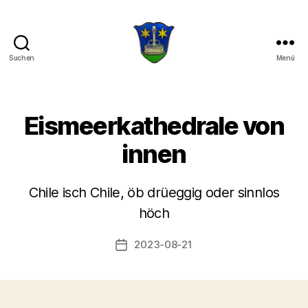
Suchen
Menü
Die
drei
Hilti
Eismeerkathedrale von
innen
Chile isch Chile, öb drüeggig oder sinnlos
V
o
höch
n
a
Beitragsautor
2023-08-21
Veröffentlichungsdatum
d
m
in