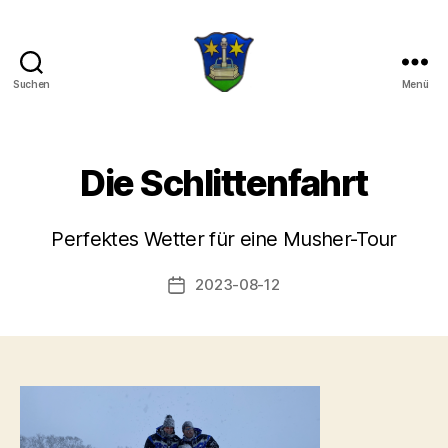
Suchen
Menü
Die
drei
Hilti
Die Schlittenfahrt
V
o
Perfektes Wetter für eine Musher-Tour
n
a
Beitragsautor
2023-08-12
Veröffentlichungsdatum
d
m
in