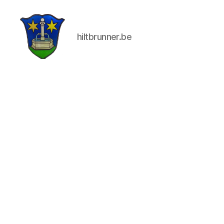
hiltbrunner.be
Die
drei
Hilti