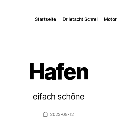
Startseite
Dr letscht Schrei
Motor
Hafen
V
eifach schöne
o
n
a
Beitragsautor
2023-08-12
Veröffentlichungsdatum