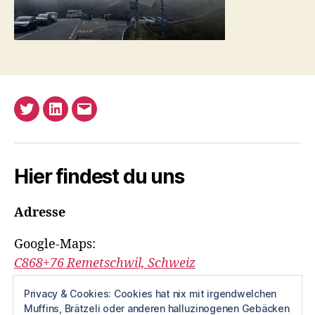
Twitter
LinkedIn
E-
Mail
Hier findest du uns
Adresse
Google-Maps:
C868+76 Remetschwil, Schweiz
Altherkömmlich ist das:
Privacy & Cookies: Cookies hat nix mit irgendwelchen
Muffins, Brätzeli oder anderen halluzinogenen Gebäcken
Vordere Gasse 3,