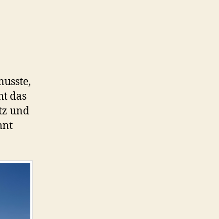
usste,
ht das
tz und
hnt