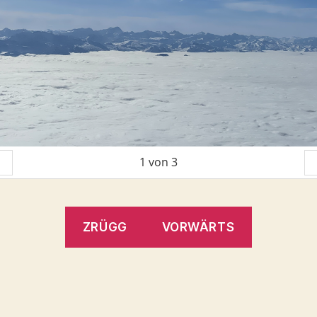
1
von
3
K
ZRÜGG
VORWÄRTS