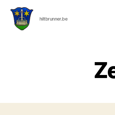
hiltbrunner.be
Die
drei
Hilti
Z