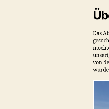
Üb
Das Ab
gesuch
möchte
unseri
von d
wurde