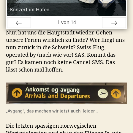
Konzert im Hafen
1
von
14
Nun hat uns die Hauptstadt wieder. Gehen
ZURÜCK
VOR
unsere Ferien wirklich zu Ende? Wer fliegt uns
nun zurück in die Schweiz? Swiss-Flug,
operated by (nach wie vor) SAS. Kommt das
gut? Es kamen noch keine Cancel-SMS. Das
lässt schon mal hoffen.
„Avgang“, das machen wir jetzt auch, leider…
Die letzten spassigen norwegischen