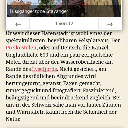
Fussgängerzone Stavanger
1
von
12
Unweit dieser Hafenstadt ist wohl eines der
ZURÜCK
VOR
spektakulärsten, begehbaren Felsplateaus. Der
Preikestolen
, oder auf Deutsch, die Kanzel.
Unglaubliche 600 und ein paar zerquetschte
Meter, direkt über der Wasseroberfläche am
Rande des
Lysefjords
. Nicht gesichert, am
Rande des tödlichen Abgrundes wird
herumgeturnt, getanzt, Faxen gemacht,
runtergeguckt und fotografiert. Faszinierend,
beängstigend und beeindruckend zugleich. Bei
uns in der Schweiz sähe man vor lauter Zäunen
und Warntafeln kaum noch die Schönheit der
Natur.