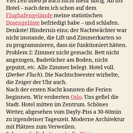
Viel Zeit blieb ja auch nicht mehr übrig. Ab ins
Hotel – nach dem ich schon auf dem
Flughafengelände
meine statistischen
Dosengelüste
befriedigt habe – und schlafen.
Denkste! Hindernis eins; der Nachtwächter war
nicht imstande, die Lift und Zimmerkarten so
zu programmieren, dass sie funktioniert hätten.
Problem 2: Zimmer nicht gemacht. Bett nicht
angezogen, Badetücher am Boden, nicht
geputzt, etc. Alle Zimmer belegt. Hotel voll.
(
Derber-Fluch
). Die Nachtschwester wirbelte,
die Zeiger der Uhr auch.
Nach der ersten Nacht konnten die Ferien
beginnen. Wir eroberten
Oslo
. Uns gefiel die
Stadt. Hotel mitten im Zentrum. Schönes
Wetter, abgesehen vom Dayly-Piss a 30-60min
zu irgendeiner Tageszeit. Moderne Architektur
mit Plätzen zum Verweilen.