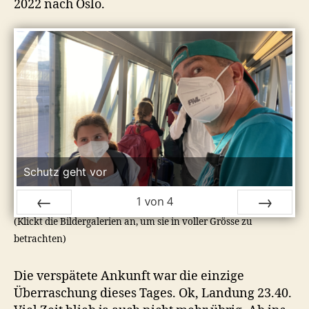
2022 nach Oslo.
Schutz geht vor
1
von
4
(Klickt die Bildergalerien an, um sie in voller Grösse zu
ZURÜCK
VOR
betrachten)
Die verspätete Ankunft war die einzige
Überraschung dieses Tages. Ok, Landung 23.40.