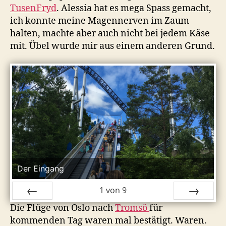
TusenFryd
. Alessia hat es mega Spass gemacht,
ich konnte meine Magennerven im Zaum
halten, machte aber auch nicht bei jedem Käse
mit. Übel wurde mir aus einem anderen Grund.
Der Eingang
1
von
9
Die Flüge von Oslo nach
Tromsö
für
ZURÜCK
VOR
kommenden Tag waren mal bestätigt. Waren.