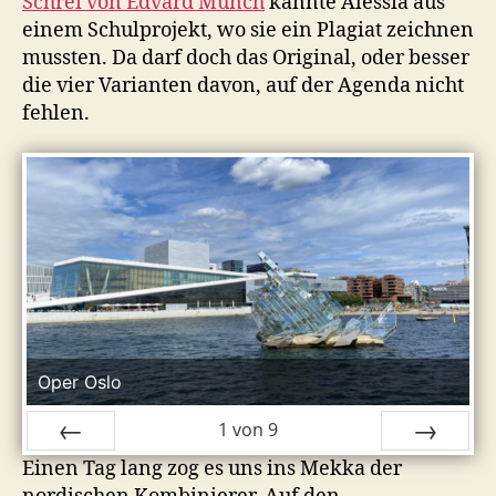
Schrei von Edvard Munch
kannte Alessia aus
einem Schulprojekt, wo sie ein Plagiat zeichnen
mussten. Da darf doch das Original, oder besser
die vier Varianten davon, auf der Agenda nicht
fehlen.
Oper Oslo
1
von
9
Einen Tag lang zog es uns ins Mekka der
ZURÜCK
VOR