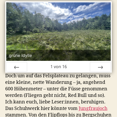
grüne Idylle
1
von
16
Doch um auf das Felsplateau zu gelangen, muss
ZURÜCK
VOR
eine kleine, nette Wanderung – ja, angehend
600 Höhenmeter – unter die Füsse genommen
werden (Fliegen geht nicht, Red Bull und so).
Ich kann euch, liebe Leser:innen, beruhigen.
Das Schuhwerk hier könnte vom
Jungfraujoch
stammen. Von den Flipflops bis zu Bergschuhen