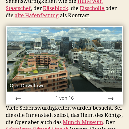
Sehenswürdigkeiten wie die
Hütte vom
Staatschef
, der
Käseblock
, die
Eisscholle
oder
die
alte Hafenfestung
als Kontrast.
Oslo Downtown
1
von
16
Viele Sehenswürdigkeiten wurden besucht. Sei
ZURÜCK
VOR
dies die Innenstadt selbst, das Heim des Königs,
die Oper aber auch das
Munch-Museum
. Der