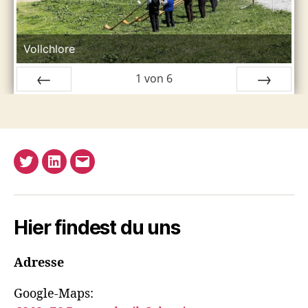
Vollchlore
1
von
6
ZURÜCK
VOR
Twitter
LinkedIn
E-
Mail
Hier findest du uns
Adresse
Google-Maps: