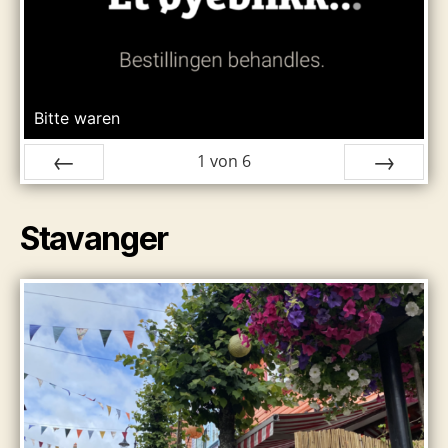
Bitte waren
1
von
6
ZURÜCK
VOR
Stavanger