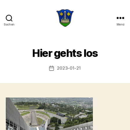
Suchen
Menü
Die
drei
Hilti
V
Hier gehts los
o
n
a
Beitragsautor
2023-01-21
Veröffentlichungsdatum
d
m
in