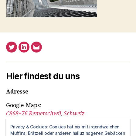
Twitter
LinkedIn
E-
Mail
Hier findest du uns
Adresse
Google-Maps:
C868+76 Remetschwil, Schweiz
Altherkömmlich ist das:
Privacy & Cookies: Cookies hat nix mit irgendwelchen
Muffins, Brätzeli oder anderen halluzinogenen Gebäcken
Vordere Gasse 3,