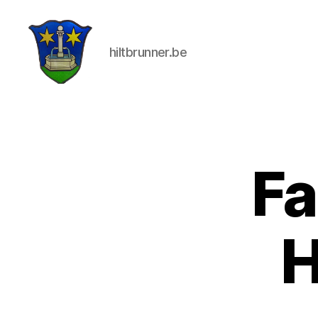
hiltbrunner.be
Die
drei
Hilti
Fa
H