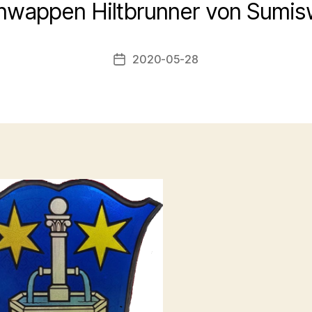
V
enwappen Hiltbrunner von Sumis
o
n
a
Beitragsautor
2020-05-28
Veröffentlichungsdatum
d
m
in