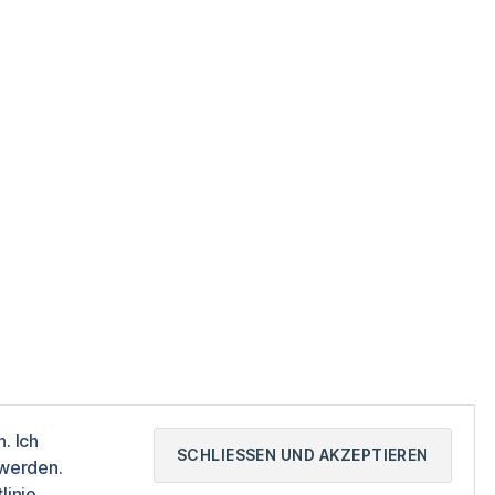
. Ich
 werden.
Nach oben
↑
linie