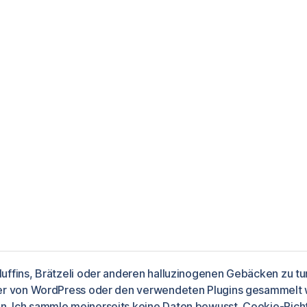
uffins, Brätzeli oder anderen halluzinogenen Gebäcken zu tun
cher von WordPress oder den verwendeten Plugins gesammelt
ntiert von WordPress
n. Ich sammle meinerseits keine Daten bewusst.
Cookie-Richt