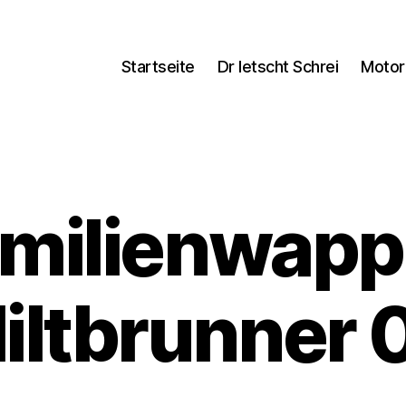
Startseite
Dr letscht Schrei
Motor
milienwap
iltbrunner 