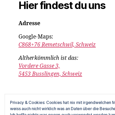
Hier findest du uns
Adresse
Google-Maps:
C868+76 Remetschwil, Schweiz
Altherkömmlich ist das:
Vordere Gasse 3,
5453 Busslingen, Schweiz
Privacy & Cookies: Cookies hat nix mit irgendwelchen M
weiss auch nicht wirklich was an Daten über die Besu
© 2026
Die drei Hilti
Datenschutz
Präse
Ich hoffe nichts was gegen euch verwendet werden kan